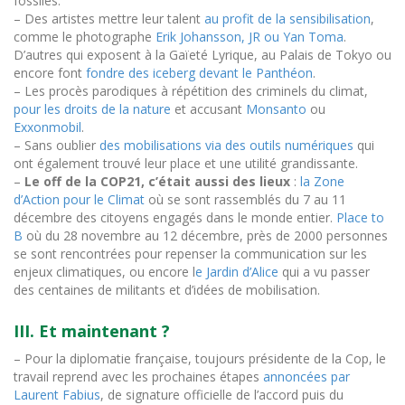
fossiles.
– Des artistes mettre leur talent
au profit de la sensibilisation
,
comme le photographe
Erik Johansson
, JR ou Yan Toma
.
D’autres qui exposent à la Gaïeté Lyrique, au Palais de Tokyo ou
encore font
fondre des iceberg devant le Panthéon
.
– Les procès parodiques à répétition des criminels du climat,
pour les droits de la nature
et accusant
Monsanto
ou
Exxonmobil
.
–
S
ans oublier
des mobilisations via des outils numériques
qui
ont également trouvé leur place et une utilité grandissante.
–
Le off de la COP21, c’était aussi des lieux
:
l
a Zone
d’Action pour le Climat
où se sont rassemblés du 7 au 11
décembre des citoyens engagés dans le monde entier.
Place to
B
où du 28 novembre au 12 décembre, près de 2000 personnes
se sont rencontrées pour repenser la communication sur les
enjeux climatiques, ou encore
l
e Jardin d’Alice
qui a vu passer
des centaines de militants et d’idées de mobilisation.
III. Et maintenant ?
– Pour la diplomatie française, toujours présidente de la Cop, le
travail reprend avec les prochaines étapes
annoncées par
Laurent Fabius
, de signature officielle de l’accord puis du