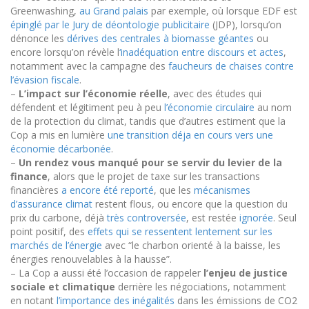
Greenwashing,
au Grand palais
par exemple
, où lorsque EDF est
épinglé par le Jury de déontologie publicitaire
(JDP)
, lorsqu’on
dénonce les
dérives des centrales à biomasse géantes
ou
encore lorsqu’on révèle l
‘inadéquation entre discours et actes
,
notamment avec la campagne des
faucheurs de chaises contre
l’évasion fiscale
.
–
L’impact sur l’économie réelle
, avec des études qui
défendent et légitiment peu à peu
l’économie circulaire
au nom
de la protection du climat
, tandis que d’autres estiment que la
Cop a mis en lumière
une transition déja en cours vers une
économie décarbonée
.
–
Un rendez vous manqué pour se servir du levier de la
finance
, alors que le projet de taxe sur les transactions
financières
a encore été reporté
,
que les
mécanismes
d’assurance climat
restent flous
, ou encore que la question du
prix du carbone, déjà
très controversée
, est restée
ignorée
. Seul
point positif, des
effets qui se ressentent lentement sur les
marchés de l’énergie
avec “le charbon orienté à la baisse, les
énergies renouvelables à la hausse”.
– La Cop a aussi été l’occasion de rappeler
l’enjeu de justice
sociale et climatique
derrière les négociations, notamment
en notant
l’importance des inégalités
dans les émissions de CO2