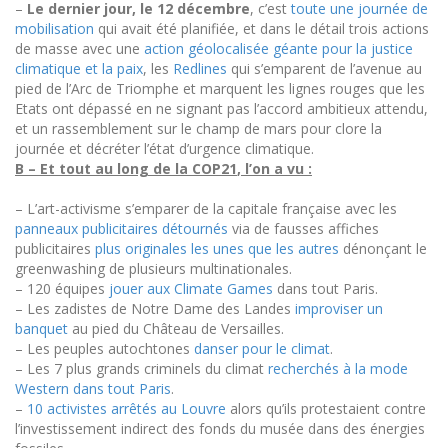
–
Le dernier
jour,
le 1
2
décembre
, c’est
toute
une journée de
mobilisation
qui avait été planifiée, et dans le détail trois actions
de masse avec une
action géolocalisée géante pour la justice
climatique et la paix
,
les
Redlines
qui
s’emparent de l’avenue au
pied de l’Arc de Triomphe et marquent les lignes rouges que les
Etats ont dépassé en ne signant pas l’accord ambitieux attendu
,
et un rassemblement sur le champ de mars pour clore la
journée et décréter l’état d’urgence climatique.
B –
Et tout au long de la COP21
, l’on a vu :
– L’art-activisme s’emparer de la capitale française
avec les
panneaux publicitaires
détournés
via de fausses affiches
publicitaires
plus originales les unes que les autres
dénonçant le
greenwashing de plusieurs multinationales.
– 120 équipes
jouer aux Climate Games
dans tout Paris.
– Les zadistes de Notre Dame des Landes
improvise
r
un
banquet
au pied du Château de Versailles.
– Les peuples autochtones
danser pour le climat
.
– Les 7 plus grands criminels du climat
recherchés à la mode
Western dans tout Paris
.
–
10 activistes arrêtés au Louvre
alors qu’ils protestaient contre
l’investissement indirect des fonds du musée dans des énergies