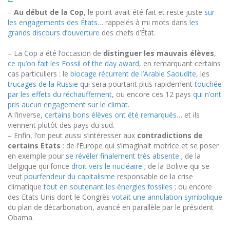
–
A
u début
de la Cop
, le point avait été fait et reste juste
sur
les engagements des États
… rappelés à mi mots dans
les
grands discours d’ouverture
des chefs d’État
.
– La Cop a été l’occasion de
distinguer les mauvais élèves
,
ce qu’on fait les Fossil of the day award
, en remarquant certains
cas particuliers : le
blocage récurrent de l’Arabie Saoudite
, les
trucages de la Russie
qui sera pourtant plus rapidement
touchée
par les effets du réchauffement
, ou encore ces 12 pays
qui n’ont
pris aucun engagement sur le climat
.
A l’inverse,
certains bons élèves ont été remarqués
… et ils
viennent plutôt des pays du sud.
–
Enfin, l’on peut aussi s’intéresser aux
contradictions de
certains Etats
: de l’Europe qui s’imaginait motrice et se poser
en exemple pour
se révéler finalement très absente
; de la
Belgique qui fonce
droit vers le nucléaire
; de la Bolivie qui se
veut
pourfendeur du capitalisme
responsable de la crise
climatique
tout en soutenant les énergies fossiles
; ou encore
des Etats Unis dont le Congrès
votait une annulation symbolique
du plan de décarbonation, avancé en parallèle par le président
Obama.