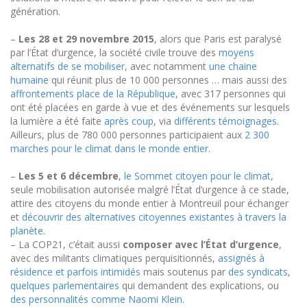
génération.
–
Les 28 et 29 novembre 2015
, alors que Paris est paralysé
par l’État d’urgence
,
la société
civile
trouve des
moyens
alternatifs de se mobiliser
,
avec notamment
une
chaine
humaine
qui réunit plus de 10 000 personnes
… mais aussi d
es
affrontements
p
lace de la République
, avec 317 personnes qui
ont été placées en garde à vue
et des événements sur lesquels
la lumière a été faite
après coup
, via
différents témoignages
.
Ailleurs, p
lus de 780 000 personnes participaient aux
2 300
marches pour le climat dans le monde entier
.
–
Les 5 et 6 décembre
,
le Sommet citoyen pour le climat
,
seule mobilisation autorisée malgré l’État d’urgence à ce stade,
attire des citoyens du monde entier à Montreuil pour échanger
et
découvrir des alternatives citoyennes existantes à travers la
planète
.
–
La COP21, c’était aussi
composer avec l’État d’urgence
,
avec des militants climatiques perquisitionnés,
assignés à
résidence et parfois intimidés
mais soutenus par
des syndicats
,
quelques parlementaires
qui demandent des explications
, ou
des personnalités comme Naomi Klein
.