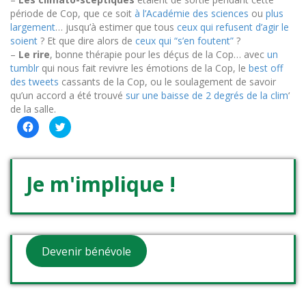
période de Cop, que ce soit
à l’Académie des sciences
ou
plus
largement
… jusqu’à estimer que tous
ceux qui refusent d’agir le
soient
? Et que dire alors de
ceux qui “s’en foutent”
?
–
Le rire
, bonne thérapie pour les déçus de la Cop… avec
un
tumblr
qui nous fait revivre les émotions de la Cop, le
best off
des tweets
cassants de la Cop, ou le soulagement de savoir
qu’un accord a été trouvé
sur une baisse de 2 degrés de la clim
‘
de la salle.
Cliquez
Cliquez
pour
pour
partager
partager
sur
sur
Facebook(ouvre
Twitter(ouvre
dans
dans
une
une
Je m'implique !
nouvelle
nouvelle
fenêtre)
fenêtre)
Devenir bénévole