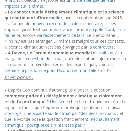
le projet d’oléoduc Keystone est un
triste exemple de leurs
impacts sur le climat
.
–
Le constat sur le dérèglement climatique
et la science
qui continue
nt d’interpeller
, avec la confirmation que 2015
est l’année du
nouveau record de chaleur planétaire
, et des
impacts qui se font sentir
en France
comme
au pôle Nord
,
sur la
faune
ou encore via
l’assèchement de lacs
. Le phénomène
El
Nino
n’y est pas étranger
, … même si malgré tous ces constats,
la science climatique n’est pas épargnée par
la controverse
.
–
A Davos, Le Forum économique mondial
ne traite
qu’à la
marge de la question du climat
, qui redevient un sujet mineur en
ce moment…
malgré les alertes des experts qui y voient
la
menace la plus lourde pour l’économie mondiale
en 2016.
Et en bonus :
– L’après Cop continue d’autant plus à poser la question :
comment parler du dérèglement climatique clairement
et de façon ludique ?
Une série
cherche et trouve peut être la
réponse, tandis que Reporterre provoque gentiment en faisant
interroger une experte sur le climat par “des gens normaux
“, et
que le Monde pose la question franchement,
Réchauffement
climatique : pourquoi cela n’intéresse pas
?
–
Les climato-sceptiques
étaient de sortie pendant cette