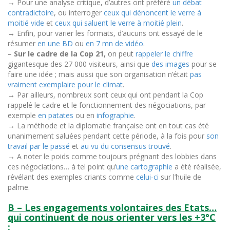
→ Pour une analyse critique, d’autres ont préféré
un débat
contradictoire
, ou interroger
ceux qui dénoncent le verre à
moitié vide
et
ceux qui saluent le verre à moitié plein
.
→ Enfin, pour varier les formats, d’aucuns ont essayé de le
résumer
en une BD
ou
en 7 mn de vidéo
.
–
Sur le cadre de la Cop 21,
on peut
rappeler le chiffre
gigantesque des 27 000 visiteurs
, ainsi que
des images
pour se
faire une idée
; mais aussi que son organisation n’était
pas
vraiment exemplaire pour le climat
.
→ Par ailleurs, nombreux sont ceux qui ont pendant la Cop
rappelé le cadre et le fonctionnement des négociations, par
exemple
en patates
ou en
infographie
.
→ La méthode et la diplomatie française ont en tout cas été
unanimement saluées pendant cette période, à la fois pour
son
travail par le passé
et
au vu du consensus trouvé
.
→ A noter le poids comme toujours prégnant des lobbies dans
ces négociations… à tel point qu’
une cartographie
a été réalisée
,
révélant des exemples criants comme
celui-ci
sur l’huile de
palme.
B – Les engagements volontaires des Etats…
qui continuent de nous orienter vers les +3°C
: