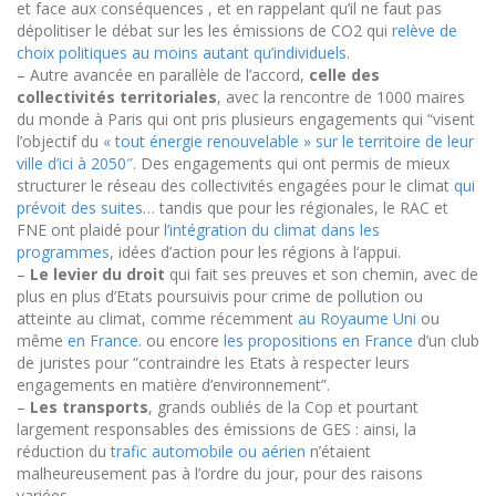
et face aux conséquences , et en rappelant qu’il ne faut pas
dépolitiser le débat sur les les émissions de CO2 qui
relève de
choix politiques au moins autant qu’individuels
.
–
Autre avancée en parallèle de l’accord,
celle des
collectivités territoriales
, avec la rencontre de 1000 maires
du monde à Paris qui ont pris plusieurs engagements qui “visent
l’objectif du
« tout énergie renouvelable » sur le territoire de leur
ville d’ici à 2050″
. Des engagements qui ont permis de mieux
structurer le réseau des collectivités engagées pour le climat
qui
prévoit des suites
… tandis que pour les régionales, le RAC et
FNE ont plaidé pour
l’intégration du climat dans les
programmes
, idées d’action pour les régions à l’appui.
–
Le levier du droit
qui fait ses preuves et son chemin, avec de
plus en plus d’Etats poursuivis pour crime de pollution ou
atteinte au climat, comme récemment
au Royaume Uni
ou
même
en France
.
ou encore
les propositions en France
d’un club
de juristes pour “contraindre les Etats à respecter leurs
engagements en matière d’environnement”.
–
Les transports
, grands oubliés de la Cop et pourtant
largement responsables des émissions de GES : ainsi, la
réduction du
trafic automobile
ou aérien
n’étaient
malheureusement pas à l’ordre du jour, pour des raisons
variées.