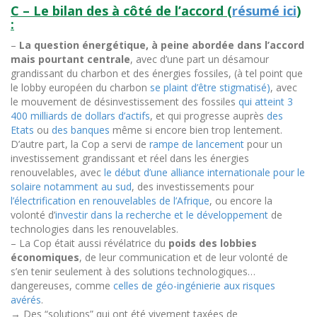
C – Le bilan des à côté de l’accord (
résumé ici
)
:
–
La question énergétique, à peine abordée dans l’accord
mais pourtant centrale
, avec d’une part un désamour
grandissant du charbon et des énergies fossiles, (à tel point que
le lobby européen du charbon
se plaint d’être stigmatisé)
, avec
le mouvement de désinvestissement des fossiles
qui atteint 3
400 milliards de dollars d’actifs
, et qui progresse auprès
des
Etats
ou
des banques
même si encore bien trop lentement.
D’autre part,
la Cop a servi de
rampe de lancement
pour un
investissement grandissant et réel dans les énergies
renouvelables, avec
le début d’une alliance internationale pour le
solaire notamment au sud
, des investissements pour
l’électrification en renouvelables de l’Afrique
, ou encore la
volonté d’
investir dans la recherche et le développement
de
technologies dans les renouvelables
.
– La Cop était aussi révélatrice du
poids des lobbies
économiques
, de leur communication et de leur volonté de
s’en tenir seulement à des solutions technologiques…
dangereuses, comme
celles de géo-ingénierie
aux risques
avérés
.
→
Des “solutions” qui ont été vivement taxées de