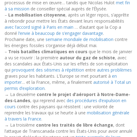
processus de mise en œuvre… tandis que Nicolas Hulot
met fin
à sa mission
de conseiller spécial auprès de l’Élysée.
–
La mobilisation citoyenne
, après un léger repos, s’apprête
à rebondir pour mettre les États devant leurs responsabilités
avec l’accord signé à Paris en main
… d’autant que la Cop a
donné
l’envie à beaucoup de s’engager davantage
.
Prochaine date, une
semaine mondiale de mobilisation
contre
les énergies fossiles s’organise déjà début mai.
–
Trois batailles climatiques en cours
que le mois de janvier
a vu se rouvrir : la première
autour du gaz de schiste
, avec
des scandales aux États-Unis sur les effets de son exploitation
qui
provoquent des séismes à répétition
entre
autres problèmes
graves pour les habitants
. L’Europe se met pourtant à
en
importer
… et la France, même, a finalement
autorisé à Total un
permis d’exploration
.
→
La deuxième
contre le projet d’aéroport à Notre-Dame-
des-Landes
, qui reprend avec
des procédures d’expulsion en
cours
contre des paysans qui résistent
: une volonté de
reprendre les travaux qui se heurte à une
mobilisation générale
à travers la France
.
→
La troisième
contre les traités de libre échange
, dont
l’attaque de Transcanada contre les États-Unis pour avoir annulé