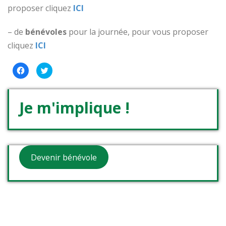
proposer cliquez
ICI
– de
bénévoles
pour la journée, pour vous proposer
cliquez
ICI
Cliquez
Cliquez
pour
pour
partager
partager
sur
sur
Facebook(ouvre
Twitter(ouvre
dans
dans
Je m'implique !
une
une
nouvelle
nouvelle
fenêtre)
fenêtre)
Devenir bénévole