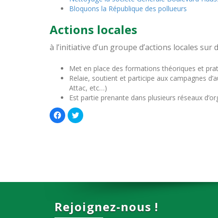
Bloquons la République des pollueurs
Actions locales
à l’initiative d’un groupe d’actions locales sur 
Met en place des formations théoriques et pratiq
Relaie, soutient et participe aux campagnes d’
Attac, etc…)
Est partie prenante dans plusieurs réseaux d’
Cliquez
Cliquez
pour
pour
partager
partager
sur
sur
Facebook(ouvre
Twitter(ouvre
dans
dans
une
une
nouvelle
nouvelle
fenêtre)
fenêtre)
Rejoignez-nous !