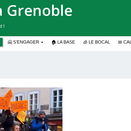
a Grenoble
t !
🤗 S’ENGAGER
🏠 LA BASE
🧊 LE BOCAL
📅 CA