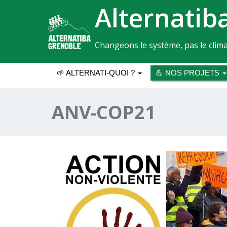
Alternatib
Changeons le système, pas le clima
🌱 ALTERNATI-QUOI ?
💪 NOS PROJETS
ANV-COP21