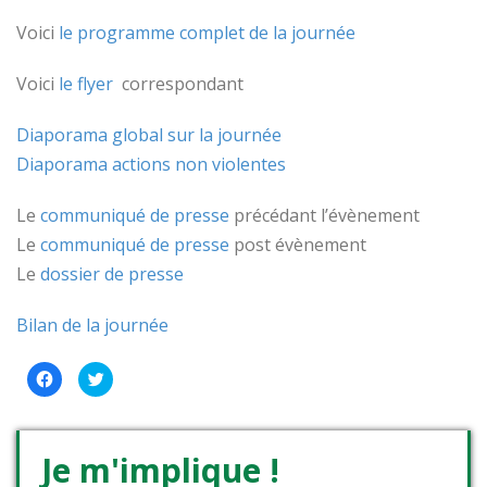
Voici
le programme complet de la journée
Voici
le flyer
correspondant
Diaporama global sur la journée
Diaporama actions non violentes
Le
communiqué de presse
précédant l’évènement
Le
communiqué de presse
post évènement
Le
dossier de presse
Bilan de la journée
Cliquez
Cliquez
pour
pour
partager
partager
sur
sur
Facebook(ouvre
Twitter(ouvre
dans
dans
une
une
Je m'implique !
nouvelle
nouvelle
fenêtre)
fenêtre)