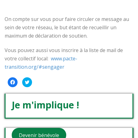
On compte sur vous pour faire circuler ce message au
sein de votre réseau, le but étant de recueillir un
maximum de déclaration de soutien.
Vous pouvez aussi vous inscrire à la liste de mail de
votre collectif local:
www.pacte-
transition.org/#sengager
Cliquez
Cliquez
pour
pour
partager
partager
sur
sur
Facebook(ouvre
Twitter(ouvre
dans
dans
Je m'implique !
une
une
nouvelle
nouvelle
fenêtre)
fenêtre)
Devenir bénévole