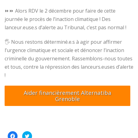
⏩
⏩
Alors RDV le 2 décembre pour faire de cette
journée le procès de l’inaction climatique ! Des
lanceur.euse.s d’alerte au Tribunal, c’est pas normal !
🖐
Nous restons déterminé.e.s à agir pour affirmer
l’urgence climatique et sociale et dénoncer l’inaction
criminelle du gouvernement. Rassemblons-nous toutes
et tous, contre la répression des lanceurs.euses d’alerte
!
Aider financièrement Alternatiba
Grenoble
Cliquez
Cliquez