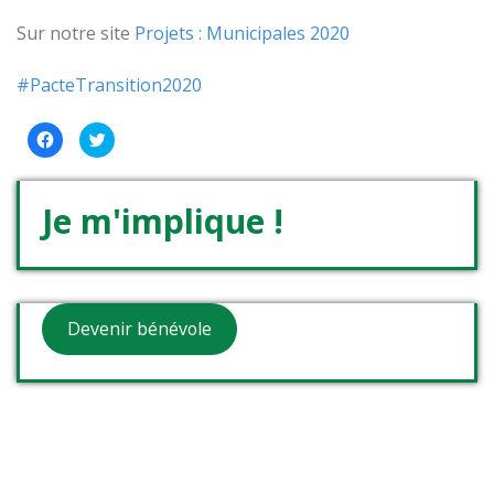
Sur notre site
Projets : Municipales 2020
#
PacteTransition2020
Cliquez
Cliquez
pour
pour
partager
partager
sur
sur
Facebook(ouvre
Twitter(ouvre
dans
dans
Je m'implique !
une
une
nouvelle
nouvelle
fenêtre)
fenêtre)
Devenir bénévole