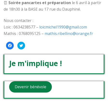
⏰
Soirée pancartes et préparation
le
6 avril à partir
de 18h30 à la BASE au 17 rue du Dauphiné.
Nous contacter :
Loïc : 0634238577 –
loicmichel1990@gmail.com
Mathis : 0768095125 –
mathis.ribellino@orange.fr
Cliquez
Cliquez
pour
pour
partager
partager
sur
sur
Facebook(ouvre
Twitter(ouvre
dans
dans
Je m'implique !
une
une
nouvelle
nouvelle
fenêtre)
fenêtre)
Devenir bénévole