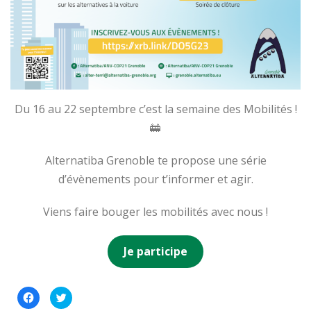
Du 16 au 22 septembre c’est la semaine des Mobilités !
🚋
Alternatiba Grenoble te propose une série
d’évènements pour t’informer et agir.
Viens faire bouger les mobilités avec nous !
Je participe
Cliquez
Cliquez
pour
pour