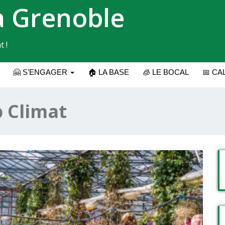
a Grenoble
t !
🤗 S’ENGAGER
🏠 LA BASE
🧊 LE BOCAL
📅 CA
 Climat