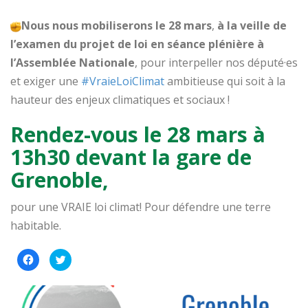
Nous nous mobiliserons le 28 mars
,
à la veille de
l’examen du projet de loi en séance plénière à
l’Assemblée Nationale
, pour interpeller nos député·es
et exiger une
#VraieLoiClimat
ambitieuse qui soit à la
hauteur des enjeux climatiques et sociaux !
Rendez-vous le 28 mars à
13h30 devant la gare de
Grenoble,
pour une VRAIE loi climat! Pour défendre une terre
habitable.
Cliquez
Cliquez
pour
pour
partager
partager
sur
sur
Facebook(ouvre
Twitter(ouvre
dans
dans
une
une