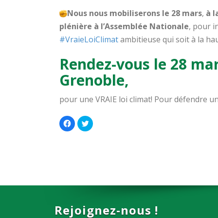
Nous nous mobiliserons le 28 mars
,
à l
plénière à l’Assemblée Nationale
, pour i
#VraieLoiClimat
ambitieuse qui soit à la ha
Rendez-vous le 28 mar
Grenoble,
pour une VRAIE loi climat! Pour défendre un
Cliquez
Cliquez
pour
pour
partager
partager
sur
sur
Facebook(ouvre
Twitter(ouvre
dans
dans
une
une
nouvelle
nouvelle
fenêtre)
fenêtre)
Rejoignez-nous !