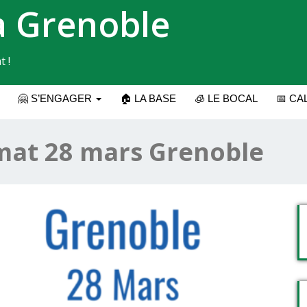
a Grenoble
t !
🤗 S’ENGAGER
🏠 LA BASE
🧊 LE BOCAL
📅 CA
imat 28 mars Grenoble