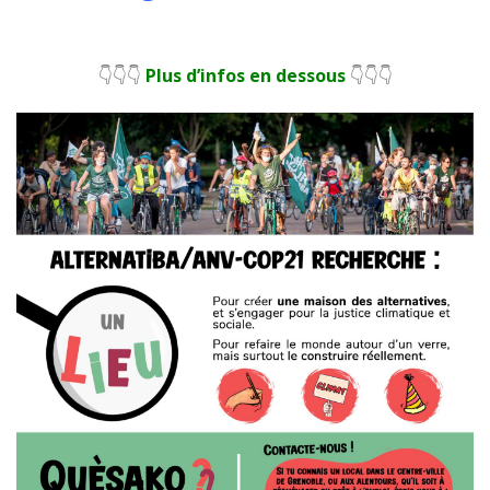
👇👇👇
Plus d’infos en dessous
👇👇👇