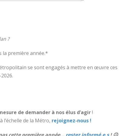
an ?
s la première année.*
 métropolitain se sont engagés à mettre en œuvre ces
-2026.
mesure de demander à nos élus d’agir
!
à l’échelle de la Métro,
rejoignez-nous !
ou pas cette première année…
restez informé.e.s
! 😉