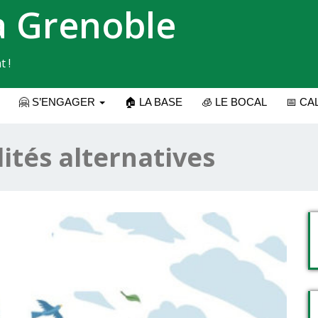
a Grenoble
t !
🤗 S’ENGAGER
🏠 LA BASE
🧊 LE BOCAL
📅 CA
ités alternatives