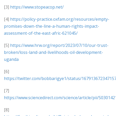
[3]
https
://www.stopeacop.net
/
[4]
https://policy-practice.oxfam.org/resources/empty-
promises-down-the-line-a-human-rights-impact-
assessment-of-the-east-afric-621045/
[5]
https://www.hrw.org/report/2023/07/10/our-trust-
broken/loss-land-and-livelihoods-oil-development-
uganda
[6]
https://
twitter.com/bobbarigye1/status/16791367234715
[7]
https://www.sciencedirect.com/science/article/pii/S0301
[8]