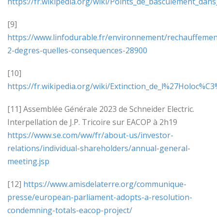
https://fr.wikipedia.org/wiki/Points_de_basculement_da
[9]
https://www.linfodurable.fr/environnement/rechauffemen
2-degres-quelles-consequences-28900
[10]
https://fr.wikipedia.org/wiki/Extinction_de_l%27Holoc%C
[11] Assemblée Générale 2023 de Schneider Electric.
Interpellation de J.P. Tricoire sur EACOP à 2h19
https://
www.se.com/ww/fr/about-us/investor-
relations/individual-shareholders/annual-general-
meeting.jsp
[12]
https://www.amisdelaterre.org/communique-
presse/european-parliament-adopts-a-resolution-
condemning-totals-eacop-project/