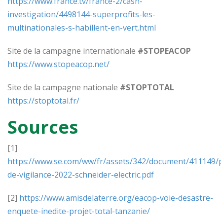
https://www.france.tv/france-2/cash-
investigation/4498144-superprofits-les-
multinationales-s-habillent-en-vert.html
Site de la campagne internationale
#STOPEACOP
https://www.stopeacop.net/
Site de la campagne nationale
#STOPTOTAL
https://stoptotal.fr/
Sources
[1]
https://www.se.com/ww/fr/assets/342/document/411149/
de-vigilance-2022-schneider-electric.pdf
[2]
https://www.amisdelaterre.org/eacop-voie-desastre-
enquete-inedite-projet-total-tanzanie/